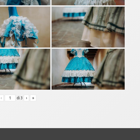
‹
di
3
›
»