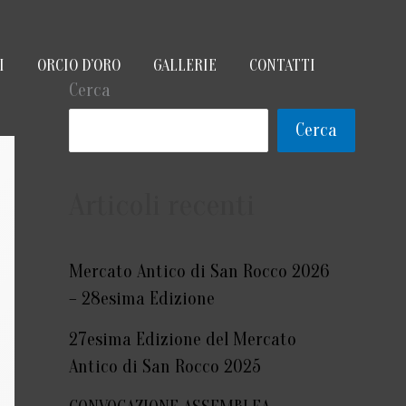
I
ORCIO D’ORO
GALLERIE
CONTATTI
Cerca
Cerca
Articoli recenti
Mercato Antico di San Rocco 2026
– 28esima Edizione
27esima Edizione del Mercato
Antico di San Rocco 2025