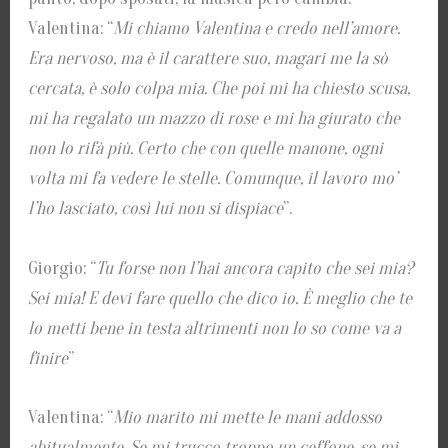
Valentina: “
Mi chiamo Valentina e credo nell’amore.
Era nervoso, ma è il carattere suo, magari me la sò
cercata, è solo colpa mia. Che poi mi ha chiesto scusa,
mi ha regalato un mazzo di rose e mi ha giurato che
non lo rifà più. Certo che con quelle manone, ogni
volta mi fa vedere le stelle. Comunque, il lavoro mo’
l’ho lasciato, così lui non si dispiace
”.
Giorgio: “
Tu forse non l’hai ancora capito che sei mia?
Sei mia! E devi fare quello che dico io. È meglio che te
lo metti bene in testa altrimenti non lo so come va a
finire
”
Valentina: “
Mio marito mi mette le mani addosso
abitualmente. Se mi trucco troppo un ceffone, se mi