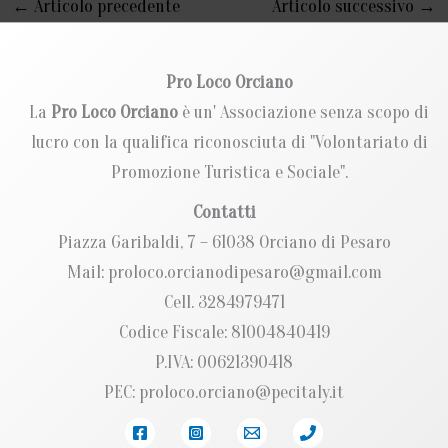
←
Articolo precedente
Articolo successivo
→
Pro Loco Orciano
La
Pro Loco Orciano
è un' Associazione senza scopo di
lucro con la qualifica riconosciuta di "Volontariato di
Promozione Turistica e Sociale".
Contatti
Piazza Garibaldi, 7 – 61038 Orciano di Pesaro
Mail: proloco.orcianodipesaro@gmail.com
Cell. 3284979471
Codice Fiscale: 81004840419
P.IVA: 00621390418
PEC: proloco.orciano@pecitaly.it